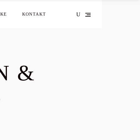
NKE
KONTAKT
N &
E