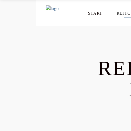
START
REIT
RE