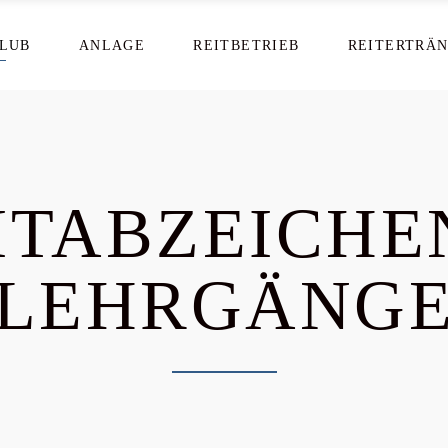
CLUB
ANLAGE
REITBETRIEB
REITERTRÄ
ITABZEICHE
LEHRGÄNG