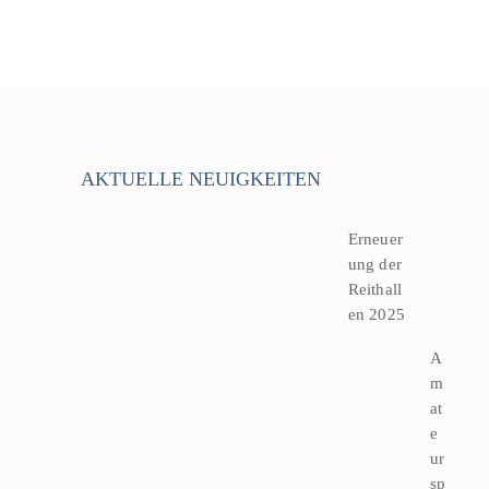
AKTUELLE NEUIGKEITEN
Erneuer
ung der
Reithall
en 2025
A
m
at
e
ur
sp