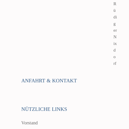
R
ü
di
g
er
N
ix
d
o
rf
ANFAHRT & KONTAKT
NÜTZLICHE LINKS
Vorstand